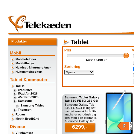
Tablet
Produkter
Pris
V
Mobil
Mobiltelefoner
Max: 15499 kr.
Mobiltilbehør
Sortering
Headset & høretelefoner
Hukommelseskort
Tablet & computer
Tablet
iPad 2025
iPad Air 2026
iPad Pro 2025
Samsung Tablet Galaxy
Samsung
Tab S10 FE 5G 256 GB
Samsung Galaxy Tab
Samsung Tablet
S10 FE 5G.Føl dig set
Thomson
med et ikonisk look.Bliv
Router
inspireret og udtryk dig
selv med den elegante,
Mobilt Bredbånd
AI-drevne Galaxy Tab
S10 FE med S Pen. Lyse
6299,-
Diverse
toner i de
Vildtkamera