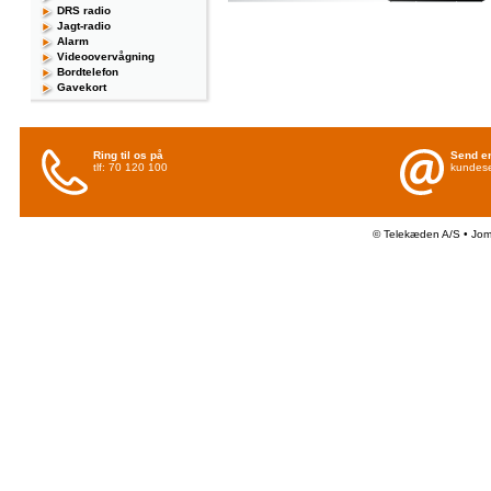
DRS radio
Jagt-radio
Alarm
Videoovervågning
Bordtelefon
Gavekort
Ring til os på
Send en
tlf: 70 120 100
kundese
© Telekæden A/S • Jo