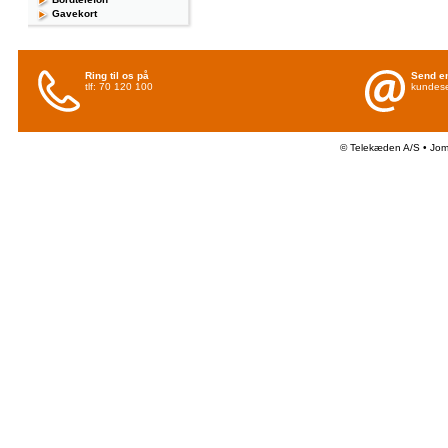
Gavekort
Ring til os på
Send en
tlf: 70 120 100
kundese
© Telekæden A/S • Jo