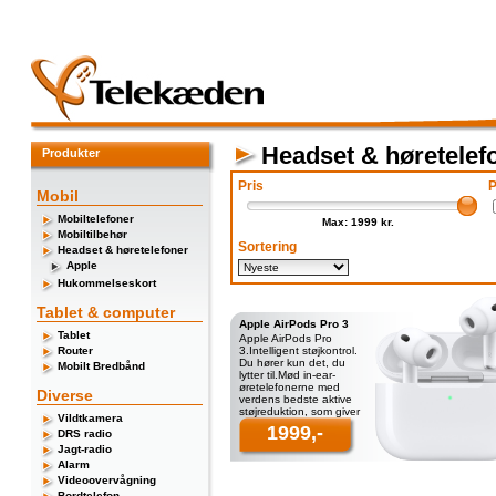
Headset & høretelef
Produkter
Pris
P
Mobil
Mobiltelefoner
Max: 1999 kr.
Mobiltilbehør
Sortering
Headset & høretelefoner
Apple
Hukommelseskort
Tablet & computer
Apple AirPods Pro 3
Tablet
Apple AirPods Pro
Router
3.Intelligent støjkontrol.
Du hører kun det, du
Mobilt Bredbånd
lytter til.Mød in-ear-
øretelefonerne med
Diverse
verdens bedste aktive
støjreduktion, som giver
Vildtkamera
dig den mest
1999,-
DRS radio
Jagt-radio
Alarm
Videoovervågning
Bordtelefon