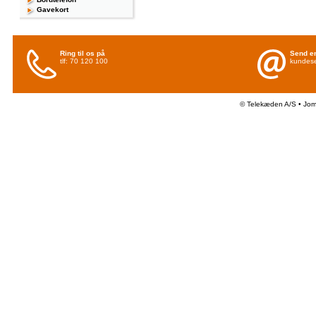
Gavekort
Ring til os på
Send en
tlf: 70 120 100
kundese
© Telekæden A/S • Jo