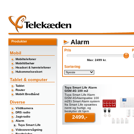
Alarm
Produkter
Pris
P
Mobil
Mobiltelefoner
Max: 2499 kr.
Mobiltilbehør
Sortering
Headset & høretelefoner
Hukommelseskort
Tablet & computer
Tablet
Tuya Smart Life Alarm
Router
GSM 4G 100 m2
Mobilt Bredbånd
Tuya Smart Life Alarm
GSM 4GAlarmpakke 100
Diverse
m2Et Smart Alarm system
fra Smart Life opsættes
nemt og hurtigt, og
Vildtkamera
beskytter dit hjem
DRS radio
effektivt.Smart Alarmen
2499,-
Jagt-radio
har ska
Alarm
Tuya Smart Life
Videoovervågning
Bordtelefon